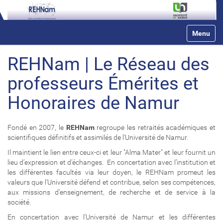
N
Toggle na
a
v
i
REHNam | Le Réseau des
g
a
professeurs Émérites et
t
i
Honoraires de Namur
o
n
Fondé en 2007, le
REHNam
regroupe les retraités académiques et
scientifiques définitifs et assimilés de l’Université de Namur.
Il maintient le lien entre ceux-ci et leur "Alma Mater" et leur fournit un
lieu d’expression et d’échanges. En concertation avec l’institution et
les différentes facultés via leur doyen, le REHNam promeut les
valeurs que l’Université défend et contribue, selon ses compétences,
aux missions d’enseignement, de recherche et de service à la
société.
En concertation avec l’Université de Namur et les différentes